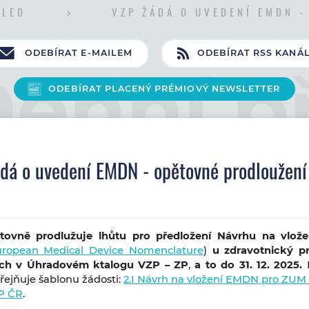
HLED
VZP ŽÁDÁ O UVEDENÍ EMDN 
ODEBÍRAT E-MAILEM
ODEBÍRAT RSS KANÁ
ODEBÍRAT PLACENÝ PRÉMIOVÝ NEWSLETTER
dá o uvedení EMDN - opětovné prodloužení
tovně prodlužuje lhůtu pro předložení Návrhu na vlož
uropean Medical Device Nomenclature
)
u
zdravotnický p
ých v Úhradovém ktalogu VZP – ZP
,
a to do 31. 12. 2025.
řejňuje šablonu žádosti:
2.I Návrh na vložení EMDN pro ZUM
ZP ČR
.