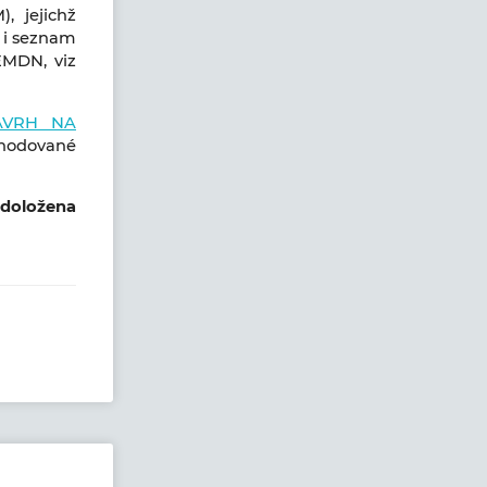
, jejichž
P i seznam
 EMDN, viz
ÁVRH NA
chodované
 doložena