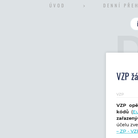
ÚVOD
DENNÍ PŘE
VZP žá
VZP
VZP opě
kódů
(
E
zařazen
účelu zve
– ZP - V