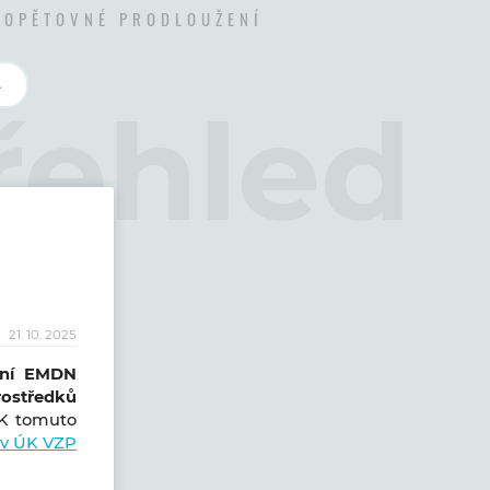
- OPĚTOVNÉ PRODLOUŽENÍ
L
21. 10. 2025
ení EMDN
rostředků
K tomuto
 v ÚK VZP