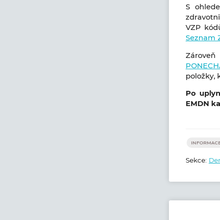
S ohlede
zdravotni
VZP kódů,
Seznam Z
Zároveň
PONECHÁ
položky,
Po uplyn
EMDN kat
INFORMACE
Sekce:
Den