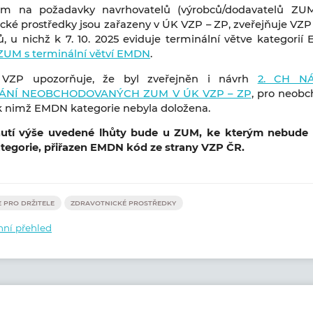
m na požadavky navrhovatelů (výrobců/dodavatelů ZUM)
cké prostředky jsou zařazeny v ÚK VZP – ZP, zveřejňuje VZ
 u nichž k 7. 10. 2025 eviduje terminální větve kategorií
UM s terminální větví EMDN
.
 VZP upozorňuje, že byl zveřejněn i návrh
2. CH N
NÍ NEOBCHODOVANÝCH ZUM V ÚK VZP – ZP
, pro neob
 k nimž EMDN kategorie nebyla doložena.
utí výše uvedené lhůty bude u ZUM, ke kterým nebude
egorie, přiřazen EMDN kód ze strany VZP ČR.
 PRO DRŽITELE
ZDRAVOTNICKÉ PROSTŘEDKY
ní přehled