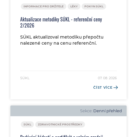
INFORMACE PRO DRŽITELE
LÉKY
POKYN SÚKL
Aktualizace metodiky SÚKL - referenční ceny
2/2026
SÚKL aktualizoval metodiku přepočtu
nalezené ceny na cenu referenční.
SÚKL
07. 08. 2026
ČÍST VÍCE
Sekce:
Denní přehled
SÚKL
ZDRAVOTNICKÉ PROSTŘEDKY