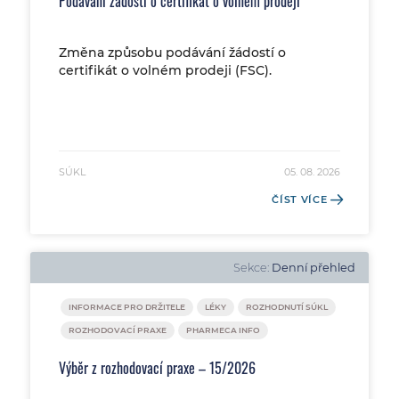
Podávání žádostí o certifikát o volném prodeji
Změna způsobu podávání žádostí o
certifikát o volném prodeji (FSC).
SÚKL
05. 08. 2026
ČÍST VÍCE
Sekce:
Denní přehled
INFORMACE PRO DRŽITELE
LÉKY
ROZHODNUTÍ SÚKL
ROZHODOVACÍ PRAXE
PHARMECA INFO
Výběr z rozhodovací praxe – 15/2026