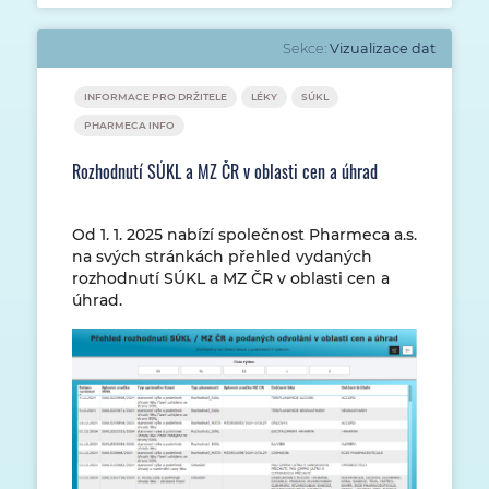
Sekce:
Vizualizace dat
INFORMACE PRO DRŽITELE
LÉKY
SÚKL
PHARMECA INFO
Rozhodnutí SÚKL a MZ ČR v oblasti cen a úhrad
Od 1. 1. 2025 nabízí společnost Pharmeca a.s.
na svých stránkách přehled vydaných
rozhodnutí SÚKL a MZ ČR v oblasti cen a
úhrad.