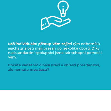
Náš individuální přístup
Vám zajistí
tým odborníků
jejichž znalosti mají přesah do několika oborů. Díky
nadstandardní spolupráci jsme tak schopni pomoci i
Vám.
Chcete vědět víc o naší práci v oblasti poradenství,
ale nemáte moc času?