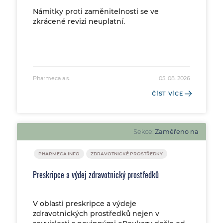
Námitky proti zaměnitelnosti se ve
zkrácené revizi neuplatní.
Pharmeca a.s.
05. 08. 2026
ČÍST VÍCE
Sekce:
Zaměřeno na
PHARMECA INFO
ZDRAVOTNICKÉ PROSTŘEDKY
Preskripce a výdej zdravotnický prostředků
V oblasti preskripce a výdeje
zdravotnických prostředků nejen v