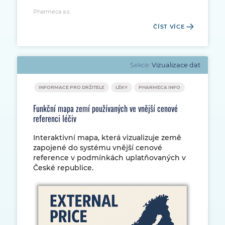
Pharmeca a.s.
ČÍST VÍCE
Sekce:
Vizualizace dat
INFORMACE PRO DRŽITELE
LÉKY
PHARMECA INFO
Funkční mapa zemí používaných ve vnější cenové
referenci léčiv
Interaktivní mapa, která vizualizuje země
zapojené do systému vnější cenové
reference v podmínkách uplatňovaných v
České republice.