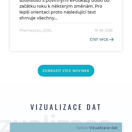
souvislosti s povinnými ePoukazy došlo od
začátku roku k některým změnám. Pro
lepší orientaci proto následující text
shrnuje všechny...
Pharmeca a.s., SÚKL
19. 06. 2026
ČÍST VÍCE
ZOBRAZIT VÍCE NOVINEK
VIZUALIZACE DAT
Sekce:
Vizualizace dat