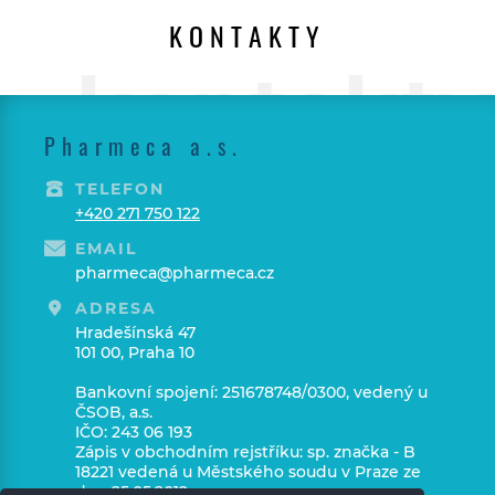
KONTAKTY
Pharmeca a.s.
TELEFON
+420 271 750 122
EMAIL
pharmeca@pharmeca.cz
ADRESA
Hradešínská 47
101 00, Praha 10
Bankovní spojení: 251678748/0300, vedený u
ČSOB, a.s.
IČO: 243 06 193
Zápis v obchodním rejstříku: sp. značka - B
18221 vedená u Městského soudu v Praze ze
dne 25.05.2012