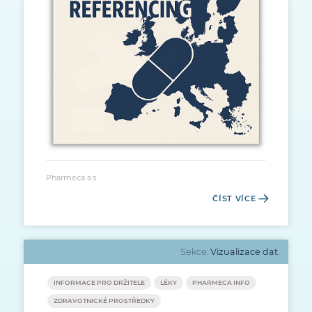
Pharmeca a.s.
ČÍST VÍCE
Sekce:
Vizualizace dat
INFORMACE PRO DRŽITELE
LÉKY
PHARMECA INFO
ZDRAVOTNICKÉ PROSTŘEDKY