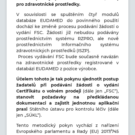
pro zdravotnické prostředky.
V souvislosti se spuštěním čtyř modulů
databáze EUDAMED do povinného použití
dochází ke změně procesu podávání žádostí o
vydání FSC. Žádosti již nebudou podávány
prostřednictvím systému RZPRO, ale nově
prostřednictvím Informačního systému
zdravotnických prostředků (ISZP).
Proces vydávání FSC bude současně navázán
na zdravotnické prostředky registrované v
databázi EUDAMED z pozice výrobce.
Účelem tohoto je tak pokynu sjednotit postup
žadatelů při podávání žádosti o vydání
Certifikátu o volném prodeji
(dále jen „FSC“),
stanovit požadavky na předkládanou
dokumentaci a zajistit jednotnou aplikační
praxi
Státního ústavu pro kontrolu léčiv (dále
jen „SÚKL“).
Tento metodický pokyn vychází z nařízení
Evropského parlamentu a Rady (EU) 2017/745