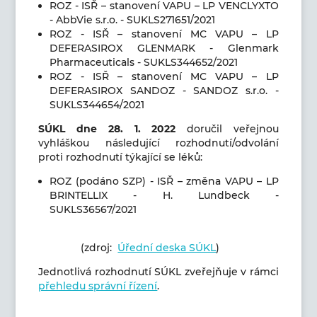
ROZ - ISŘ – stanovení VAPU – LP VENCLYXTO
- AbbVie s.r.o. - SUKLS271651/2021
ROZ - ISŘ – stanovení MC VAPU – LP
DEFERASIROX GLENMARK - Glenmark
Pharmaceuticals - SUKLS344652/2021
ROZ - ISŘ – stanovení MC VAPU – LP
DEFERASIROX SANDOZ - SANDOZ s.r.o. -
SUKLS344654/2021
SÚKL dne 28
. 1. 2022
doručil veřejnou
vyhláškou následující rozhodnutí/odvolání
proti rozhodnutí týkající se léků:
ROZ (podáno SZP) - ISŘ – změna VAPU – LP
BRINTELLIX - H. Lundbeck -
SUKLS36567/2021
(zdroj:
Úřední deska SÚKL
)
Jednotlivá rozhodnutí SÚKL zveřejňuje v rámci
přehledu správní řízení
.