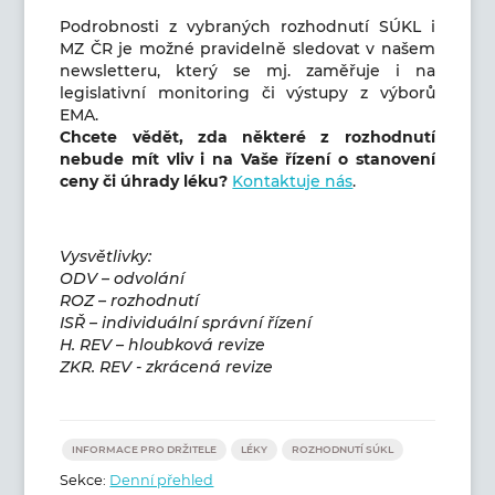
Podrobnosti z vybraných rozhodnutí SÚKL i
MZ ČR je možné pravidelně sledovat v našem
newsletteru, který se mj. zaměřuje i na
legislativní monitoring či výstupy z výborů
EMA.
Chcete vědět, zda některé z rozhodnutí
nebude mít vliv i na Vaše řízení o stanovení
ceny či úhrady léku?
Kontaktuje nás
.
Vysvětlivky:
ODV – odvolání
ROZ – rozhodnutí
ISŘ – individuální správní řízení
H. REV – hloubková revize
ZKR. REV - zkrácená revize
INFORMACE PRO DRŽITELE
LÉKY
ROZHODNUTÍ SÚKL
Sekce:
Denní přehled