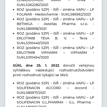
SUKLS262282/2021
ROZ (podáno SZP) - ISŘ – změna VAPU – LP
FOLINAR - Medochemie - SUKLS85962/2021
ROZ (podáno SZP) - ISŘ – změna VAPU – LP
BETMIGA - Astellas Pharma s.r.o. -
SUKLS85958/2021
ROZ (podáno SZP) – ISŘ – změna VAPU – LP
ERLOTINIB TEVA B. V. – Teva -
SUKLS310440/2020
ROZ (podáno SZP) - ISŘ – změna VAPU – LP
ERLOTINIB VIPHARM – VIPHARM -
SUKLS310454/2020
SÚKL dne 25
. 1. 2022
doručil veřejnou
vyhláškou následující rozhodnutí/odvolání
proti rozhodnutí týkající se léků:
ROZ (podáno SZP) - ISŘ – změna VAPU – LP
SOLIFENACIN ACCORD – Accord -
SUKLS85971/2021
ROZ (podáno SZP) - ISŘ – změna VAPU – LP
SOLIFENACIN G.L.PHARMA - G.L. Pharma -
SUKLS85974/2021