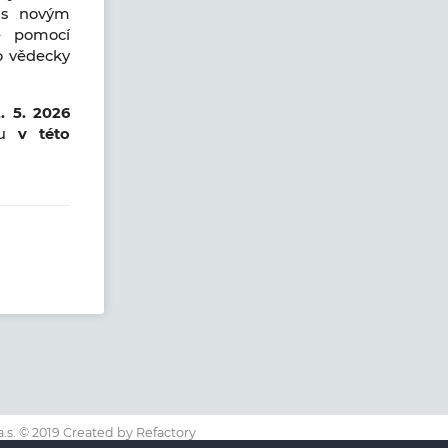
e s novým
é pomocí
ko vědecky
. 5. 2026
eu
v této
s. © 2019 Created by Refactory