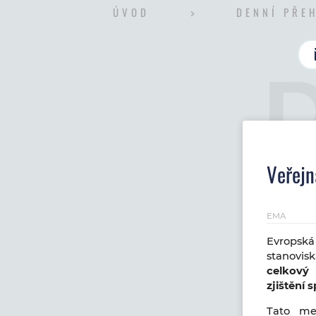
ÚVOD
DENNÍ PŘE
Veřejn
EMA
Evropsk
stanovis
celkový 
zjištění 
Tato met