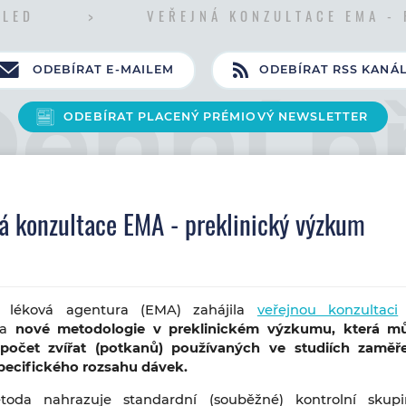
HLED
VEŘEJNÁ KONZULTACE EMA -
ODEBÍRAT E-MAILEM
ODEBÍRAT RSS KANÁ
ODEBÍRAT PLACENÝ PRÉMIOVÝ NEWSLETTER
á konzultace EMA - preklinický výzkum
á léková agentura (EMA) zahájila
veřejnou konzultaci
ka
nové metodologie v preklinickém výzkumu, která mů
počet zvířat (potkanů) používaných ve studiích zamě
specifického rozsahu dávek.
oda nahrazuje standardní (souběžné) kontrolní skupi