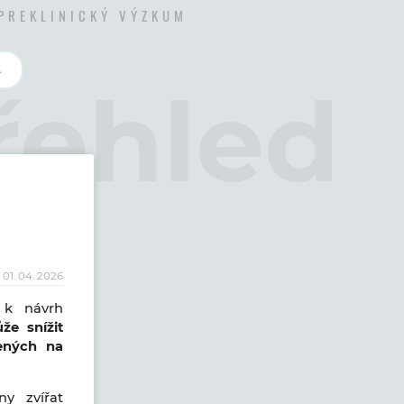
 PREKLINICKÝ VÝZKUM
L
01. 04. 2026
k návrh
že snížit
řených na
ny zvířat