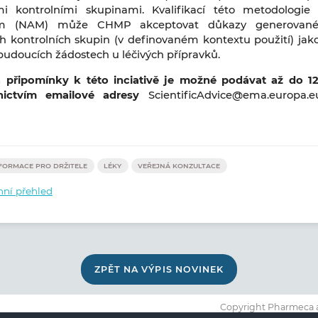
ími kontrolními skupinami. Kvalifikací této metodologi
em (NAM) může CHMP akceptovat důkazy generovan
ch kontrolních skupin (v definovaném kontextu použití) ja
 budoucích žádostech u léčivých přípravků.
 připomínky k této inciativě je možné podávat až do 12
nictvím emailové adresy
ScientificAdvice@ema.europa.
FORMACE PRO DRŽITELE
LÉKY
VEŘEJNÁ KONZULTACE
ní přehled
ZPĚT NA VÝPIS NOVINEK
Copyright Pharmeca a.