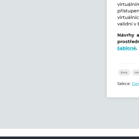
virtuáln
přístup
virtuální
validní v
Návrhy a
prostřed
šabloně
.
EMA
IN
Sekce:
Den