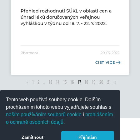
Přehled rozhodnutí SÚKL v oblasti cen a
úhrad léků doručovaných veřejnou
vyhláškou v týdnu od 18. 7. - 22. 7. 2022.
Pharmeca
20. 07. 2022
ČÍST VÍCE
«
1
2
...
13
14
15
16
17
18
19
20
21
»
Tento web používá soubory cookie. Dalším
procházením tohoto webu vyjadřujete souhlas s
naším používáním souborů cookie
i
prohlášením
o ochraně osobních údajů
.
Zamítnout
Přijímám