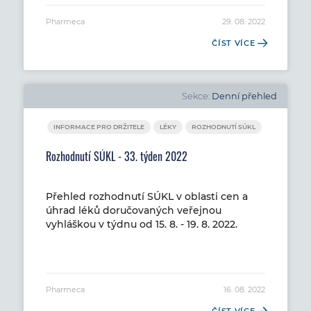
Pharmeca
29. 08. 2022
ČÍST VÍCE
Sekce:
Denní přehled
INFORMACE PRO DRŽITELE
LÉKY
ROZHODNUTÍ SÚKL
Rozhodnutí SÚKL - 33. týden 2022
Přehled rozhodnutí SÚKL v oblasti cen a
úhrad léků doručovaných veřejnou
vyhláškou v týdnu od 15. 8. - 19. 8. 2022.
Pharmeca
16. 08. 2022
ČÍST VÍCE